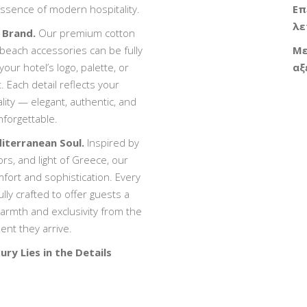
essence of modern hospitality.
Επ
λε
 Brand.
Our premium cotton
beach accessories can be fully
Με
our hotel’s logo, palette, or
αξ
 Each detail reflects your
lity — elegant, authentic, and
nforgettable.
iterranean Soul.
Inspired by
ors, and light of Greece, our
fort and sophistication. Every
lly crafted to offer guests a
rmth and exclusivity from the
nt they arrive.
ry Lies in the Details