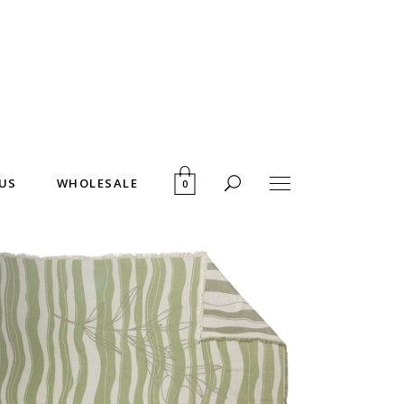
US
WHOLESALE
0