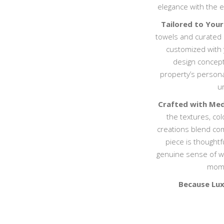
elegance with the 
Tailored to Your
towels and curated 
customized with y
design concept.
property’s persona
u
Crafted with Med
the textures, col
creations blend com
piece is thoughtfu
genuine sense of wa
mome
Because Luxu