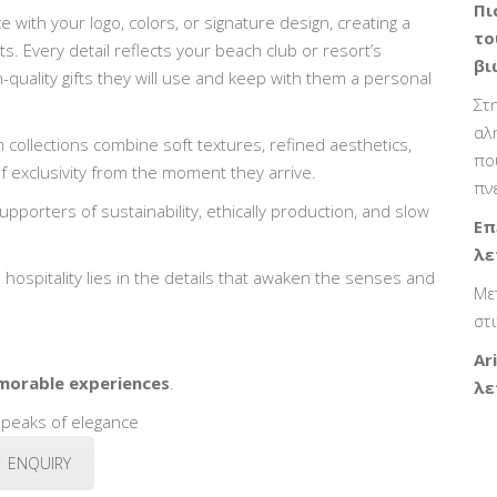
Πι
 with your logo, colors, or signature design, creating a
το
. Every detail reflects your beach club or resort’s
βι
h-quality gifts they will use and keep with them a personal
Στ
αλ
ollections combine soft textures, refined aesthetics,
πο
f exclusivity from the moment they arrive.
πν
porters of sustainability, ethically production, and slow
Επ
λε
 hospitality lies in the details that awaken the senses and
Με
στ
Ar
orable experiences
.
λε
speaks of elegance
ENQUIRY