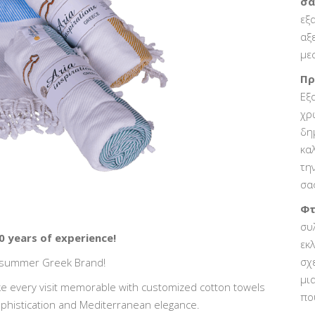
σα
εξ
αξ
με
Πρ
Εξ
χρ
δη
κα
τη
σα
Φτ
συ
0 years of experience!
εκ
σχ
 summer Greek Brand!
μι
 every visit memorable with customized cotton towels
πο
phistication and Mediterranean elegance.