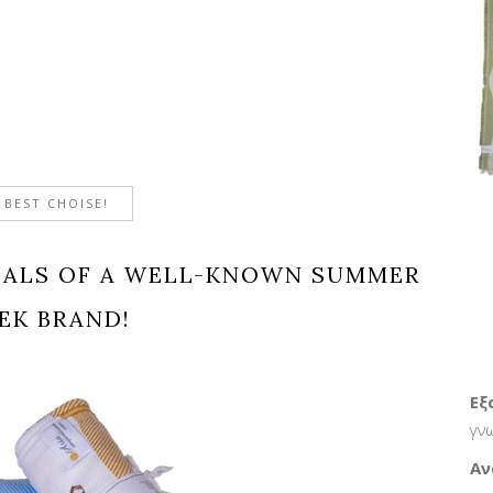
 BEST CHOISE!
IALS OF A WELL-KNOWN SUMMER
EK BRAND!
Εξ
γν
Αν