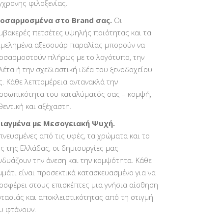
γχρονης φιλοξενίας.
οσαρμοσμένα στο Brand σας.
Οι
μβακερές πετσέτες υψηλής ποιότητας και τα
ιμελημένα αξεσουάρ παραλίας μπορούν να
οσαρμοστούν πλήρως με το λογότυπο, την
λέτα ή την σχεδιαστική ιδέα του ξενοδοχείου
ς. Κάθε λεπτομέρεια αντανακλά την
οσωπικότητα του καταλύματός σας – κομψή,
θεντική και αξέχαστη.
ιαγμένα με Μεσογειακή Ψυχή.
πνευσμένες από τις υφές, τα χρώματα και το
ς της Ελλάδας, οι δημιουργίες μας
νδυάζουν την άνεση και την κομψότητα. Κάθε
μμάτι είναι προσεκτικά κατασκευασμένο για να
οσφέρει στους επισκέπτες μια γνήσια αίσθηση
στασιάς και αποκλειστικότητας από τη στιγμή
υ φτάνουν.