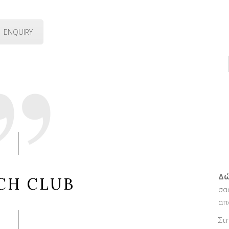
ENQUIRY
Δώ
CH CLUB
σα
απ
Στ