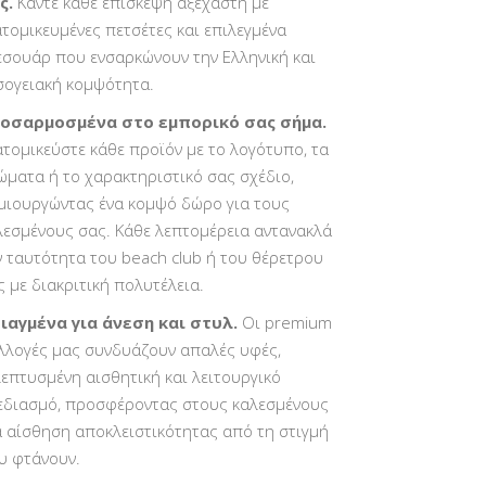
ς.
Κάντε κάθε επίσκεψη αξέχαστη με
ατομικευμένες πετσέτες και επιλεγμένα
εσουάρ που ενσαρκώνουν την Ελληνική και
σογειακή κομψότητα.
οσαρμοσμένα στο εμπορικό σας σήμα.
ατομικεύστε κάθε προϊόν με το λογότυπο, τα
ώματα ή το χαρακτηριστικό σας σχέδιο,
μιουργώντας ένα κομψό δώρο για τους
λεσμένους σας. Κάθε λεπτομέρεια αντανακλά
ν ταυτότητα του beach club ή του θέρετρου
ς με διακριτική πολυτέλεια.
ιαγμένα για άνεση και στυλ.
Οι premium
λλογές μας συνδυάζουν απαλές υφές,
λεπτυσμένη αισθητική και λειτουργικό
εδιασμό, προσφέροντας στους καλεσμένους
α αίσθηση αποκλειστικότητας από τη στιγμή
υ φτάνουν.