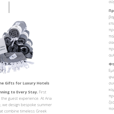
σύ
Πρ
βα
επ
πρ
πα
σα
πρ
αυ
Φτ
Εμ
φω
 Gifts for Luxury Hotels
συ
κο
nning to Every Stay.
First
πρ
 the guest experience. At Aria
ζε
ce, we design bespoke summer
πο
hat combine timeless Greek