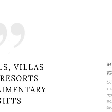
Μ
S, VILLAS
Κ
 RESORTS
Οι
LIMENTARY
το
σχ
GIFTS
πα
δι