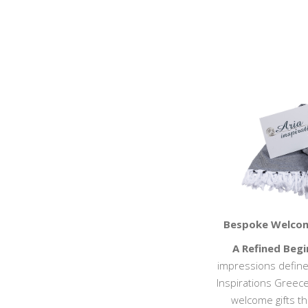
Bespoke Welcome
A Refined Begi
impressions define
Inspirations Gree
welcome gifts t