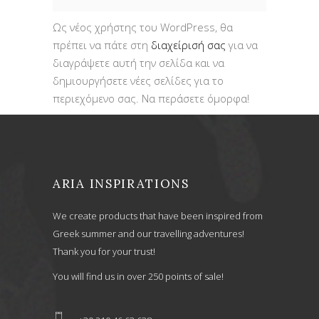
Ως νέος χρήστης του WordPress, θα
πρέπει να πάτε στη
διαχείρισή σας
για να
διαγράψετε αυτή την σελίδα και να
δημιουργήσετε νέες σελίδες για το
περιεχόμενο σας. Να περάσετε όμορφα!
ARIA INSPIRATIONS
We create products that have been inspired from
Greek summer and our travelling adventures!
Thank you for your trust!
You will find us in over 250 points of sale!